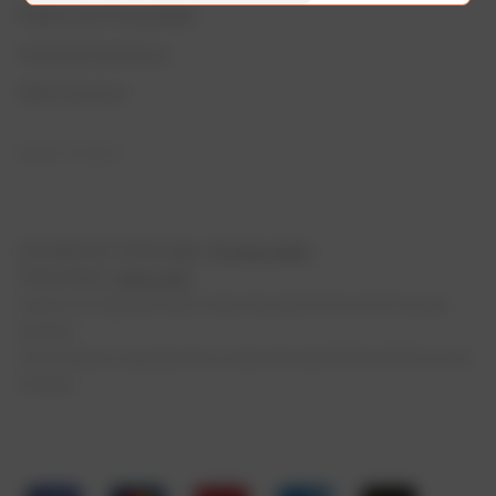
Política de Privacidade
Canal de Denúncia
Fale Conosco
REDES SOCIAIS
Atendimento Whatsapp:
(11) 4040-2862
Televendas:
4020-6312
Suporte de Segunda-feira à Sexta-feira das 09:00 às 18:00 (exceto
feriados)
Televendas de Segunda-feira à Sexta-feira das 09:00 às 18:00 (exceto
feriados)