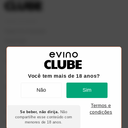
TODOS OS PLANOS
Clube Go 6 Garrafas
Clube Red
Clube Black
Clube Fresh
Você tem mais de 18 anos?
OUTROS LINKS
Loja virtual
Não
Sim
AJUDA
Termos e
Se beber, não dirija.
Não
condições
Termos de uso
compartilhe esse conteúdo com
menores de 18 anos.
Políticas de Cookies