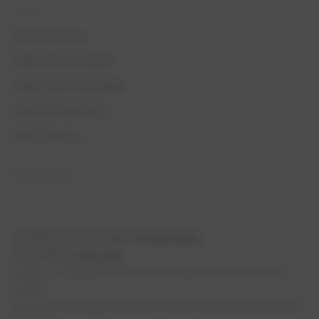
AJUDA
Termos de uso
Políticas de Cookies
Política de Privacidade
Canal de Denúncia
Fale Conosco
REDES SOCIAIS
Atendimento Whatsapp:
(11) 4040-2862
Televendas:
4020-6312
Suporte de Segunda-feira à Sexta-feira das 09:00 às 18:00 (exceto
feriados)
Televendas de Segunda-feira à Sexta-feira das 09:00 às 18:00 (exceto