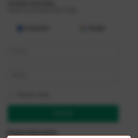
Já tenho uma conta
Utilize a sua conta Evino Clube
Facebook
Google
E-mail
Senha
Mostrar senha
Acessar
Esqueci minha senha