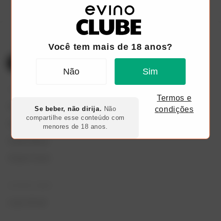
Você tem mais de 18 anos?
Não
Sim
TODOS OS PLANOS
Termos e
Clube Go 6 Garrafas
Se beber, não dirija.
Não
condições
compartilhe esse conteúdo com
Clube Red
menores de 18 anos.
Clube Black
Clube Fresh
OUTROS LINKS
Loja virtual