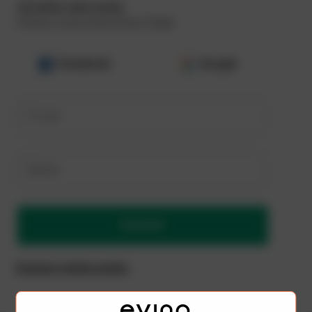
Já tenho uma conta
Utilize a sua conta Evino Clube
Facebook
Google
E-mail
Senha
Acessar
Esqueci minha senha