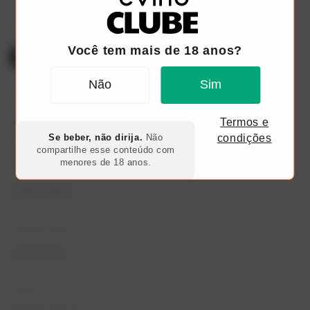
Você tem mais de 18 anos?
Não
Sim
TODOS OS PLANOS
Clube Go 6 Garrafas
Termos e
Se beber, não dirija.
Não
condições
Clube Red
compartilhe esse conteúdo com
menores de 18 anos.
Clube Black
Clube Fresh
OUTROS LINKS
Loja virtual
AJUDA