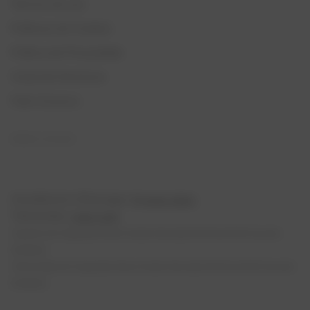
Termos de uso
Políticas de Cookies
Política de Privacidade
Canal de Denúncia
Fale Conosco
REDES SOCIAIS
Atendimento Whatsapp:
(11) 4040-2862
Televendas:
4020-6312
Suporte de Segunda-feira à Sexta-feira das 09:00 às 18:00 (exceto
feriados)
Televendas de Segunda-feira à Sexta-feira das 09:00 às 18:00 (exceto
feriados)