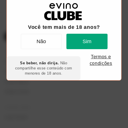
Você tem mais de 18 anos?
Não
Sim
TODOS OS PLANOS
Termos e
Clube Go 6 Garrafas
Se beber, não dirija.
Não
condições
compartilhe esse conteúdo com
Clube Red
menores de 18 anos.
Clube Black
Clube Fresh
OUTROS LINKS
Loja virtual