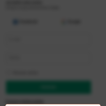
Já tenho uma conta
Utilize a sua conta Evino Clube
Facebook
Google
E-mail
Senha
Mostrar senha
Acessar
Esqueci minha senha