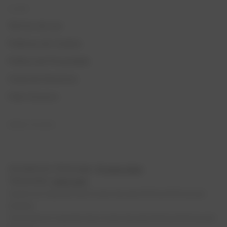
AJUDA
Termos de uso
Políticas de Cookies
Política de Privacidade
Canal de Denúncia
Fale Conosco
REDES SOCIAIS
Atendimento Whatsapp:
(11) 4040-2862
Televendas:
4020-6312
Suporte de Segunda-feira à Sexta-feira das 09:00 às 18:00 (exceto
feriados)
Televendas de Segunda-feira à Sexta-feira das 09:00 às 18:00 (exceto